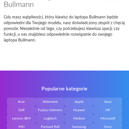
Bullmann
Gdy masz wątpliwości, który klawisz do laptopa Bullmann będzie
odpowiedni dla Twojego modelu, nasz doświadczony zespół z chęcią
pomoże. Niezależnie od tego, czy potrzebujesz klawisza spacji, czy
funkcji, u nas znajdziesz odpowiednie rozwiązanie do swojego
laptopa Bullmann.
Popularne kategorie
Acer
Alienware
Apple
Asus
Dell
Fujitsu-Siemens
Huawei
HP
Lenovo IBM
Logitech
Medion
Microsoft
MSI
Packard Bell
Samsung
Sony