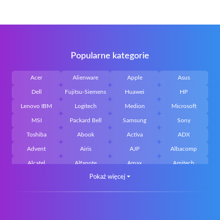
Popularne kategorie
Acer
Alienware
Apple
Asus
Dell
Fujitsu-Siemens
Huawei
HP
Lenovo IBM
Logitech
Medion
Microsoft
MSI
Packard Bell
Samsung
Sony
Toshiba
Abook
Activa
ADX
Advent
Airis
AJP
Albacomp
Alcatel
Alfanote
Amax
Amitech
Pokaż więcej
⏷
AOpen
Archos
Aristo
Arteck
Averatec
Bacoc
Belinea
Belkin
Benq
Bluedisk
Bluestork
Bullmann