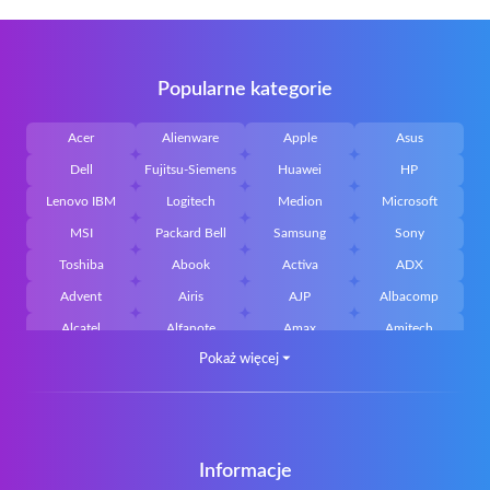
Popularne kategorie
Acer
Alienware
Apple
Asus
Dell
Fujitsu-Siemens
Huawei
HP
Lenovo IBM
Logitech
Medion
Microsoft
MSI
Packard Bell
Samsung
Sony
Toshiba
Abook
Activa
ADX
Advent
Airis
AJP
Albacomp
Alcatel
Alfanote
Amax
Amitech
Pokaż więcej
⏷
AOpen
Archos
Aristo
Arteck
Averatec
Bacoc
Belinea
Belkin
Benq
Bluedisk
Bluestork
Bullmann
Callifornia Acces
Chembook
Cherry
Chiligreen
Informacje
CLASSMATE
Clevo
Compal
Corsair