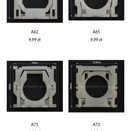
A62
A65
9,99 zł
9,99 zł
A71
A72