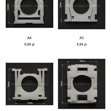
A4
A5
9,99 zł
9,99 zł