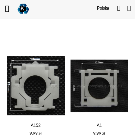
Twoj
Polska
kont
A152
A1
9,99 zł
9,99 zł