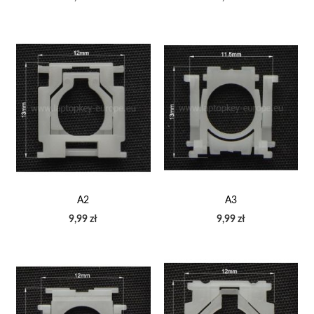
A2
A3
9,99 zł
9,99 zł