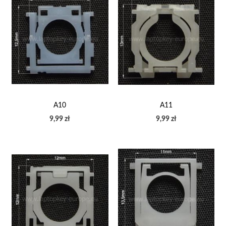
A10
A11
9,99 zł
9,99 zł