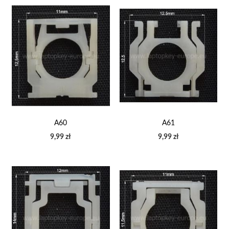
A60
A61
9,99 zł
9,99 zł