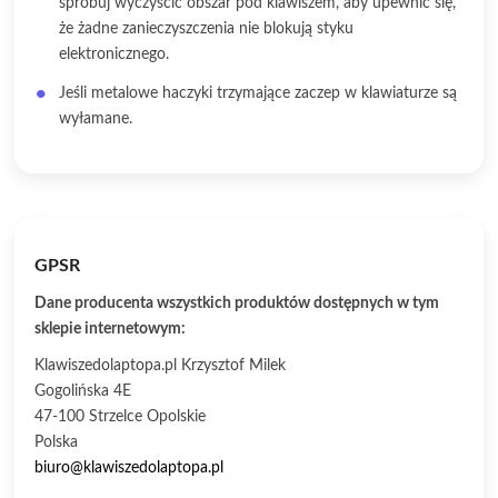
spróbuj wyczyścić obszar pod klawiszem, aby upewnić się,
że żadne zanieczyszczenia nie blokują styku
elektronicznego.
Jeśli metalowe haczyki trzymające zaczep w klawiaturze są
wyłamane.
GPSR
Dane producenta wszystkich produktów dostępnych w tym
sklepie internetowym:
Klawiszedolaptopa.pl Krzysztof Milek
Gogolińska 4E
47-100 Strzelce Opolskie
Polska
biuro@klawiszedolaptopa.pl