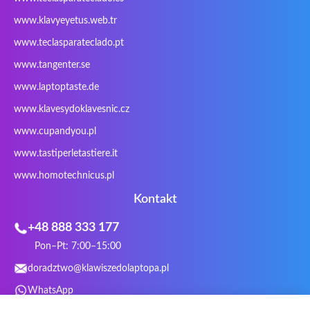
Razer
Redimp
Roccat
RoverBook
www.klavyeyetus.web.tr
Sager
Sandstrom
Sharkoon
Sharp
www.teclasparateclado.pt
Snugg
Sotec
SPC
SteelSeries
www.tangenter.se
Stone
Targus
TeckNet
Tegration
www.laptoptaste.de
Terra mobile
ThundeRobot
Tracer
Tronic5
www.klavesydoklavesnic.cz
Trust
Twinhead
Uniwill
VAVA
VIA
Vortex
Wistron
Wortmann
www.cupandyou.pl
Xceed
Xenic
Xeron
Xiaomi
www.tastiperletastiere.it
Zoostorm
Zowie
www.homotechnicus.pl
Kontakt
+48 888 333 177
Pon–Pt: 7:00–15:00
doradztwo@klawiszedolaptopa.pl
WhatsApp