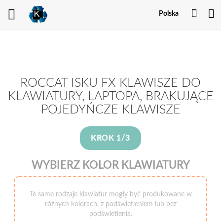
Twoj
Polska
kont
ROCCAT ISKU FX KLAWISZE DO
KLAWIATURY, LAPTOPA, BRAKUJĄCE
POJEDYŃCZE KLAWISZE
KROK 1/3
WYBIERZ KOLOR KLAWIATURY
Te same rodzaje klawiatur mogły być produkowane w
różnych kolorach, z podświetleniem lub bez
podświetlenia.