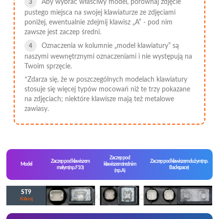
Aby wybrać właściwy model, porównaj zdjęcie
pustego miejsca na swojej klawiaturze ze zdjęciami
poniżej, ewentualnie zdejmij klawisz „A” - pod nim
zawsze jest zaczep średni.
Oznaczenia w kolumnie „model klawiatury” są
naszymi wewnętrznymi oznaczeniami i nie występują na
Twoim sprzęcie.
*Zdarza się, że w poszczególnych modelach klawiatury
stosuje się więcej typów mocowań niż te trzy pokazane
na zdjęciach; niektóre klawisze mają też metalowe
zawiasy.
Zaczep pod
Zaczep pod klawiszem
Zaczep pod klawiszem dużym(np.
Model
klawiszem średnim
małym(np. F10)
Backspace)
(np. A)
ST9
Kliknij